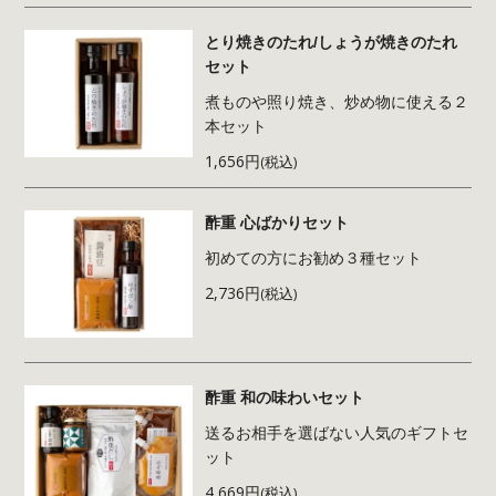
とり焼きのたれ/しょうが焼きのたれ
セット
煮ものや照り焼き、炒め物に使える２
本セット
1,656円
(税込)
酢重 心ばかりセット
初めての方にお勧め３種セット
2,736円
(税込)
酢重 和の味わいセット
送るお相手を選ばない人気のギフトセ
ット
4,669円
(税込)