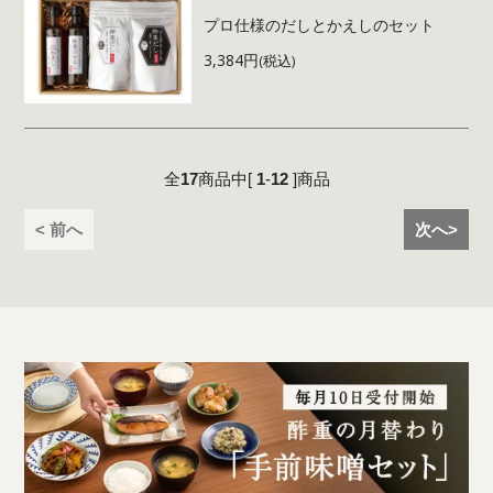
プロ仕様のだしとかえしのセット
3,384円
(税込)
全
17
商品中[
1
-
12
]商品
< 前へ
次へ>