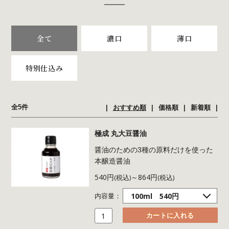
全て
濃口
薄口
特別仕込み
全5件
おすすめ順
価格順
新着順
極成 丸大豆醤油
醤油のための3種の原料だけを使った
本醸造醤油
540円
～864円
(税込)
(税込)
内容量：