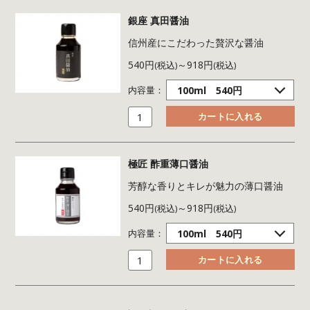
銀座 真田醤油
信州産にこだわった贅沢な醤油
540円
～918円
(税込)
(税込)
内容量：
極匠 酢重薄口醤油
芳醇な香りとキレが魅力の薄口醤油
540円
～918円
(税込)
(税込)
内容量：