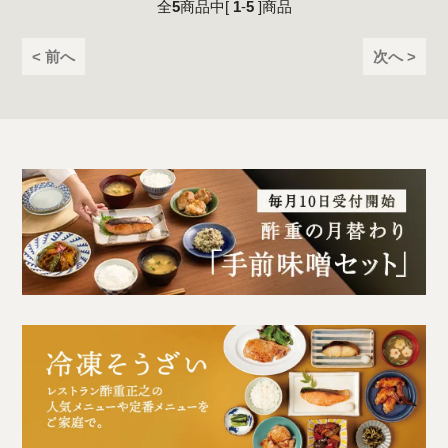
全
5
商品中[
1
-
5
]商品
< 前へ
次へ >