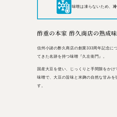
味噌は凍らないため、
冷
酢重の本家 酢久商店の熟成
信州小諸の酢久商店の創業333周年記念に
てきた名跡を持つ味噌『久左衛門』。
国産大豆を使い、じっくりと手間隙をかけ
味噌で、大豆の旨味と米麹の自然な甘みを
す。