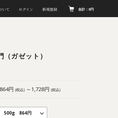
ついて
ログイン
新規登録
合計：0円
門（ガゼット）
864円
～1,728円
(税込)
(税込)