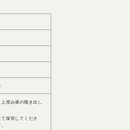
存
、上澄み液の噴き出し
にて保管してくださ
す。