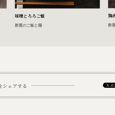
鶏
味噌とろろご飯
酢
酢重のご飯と麺
をシェアする