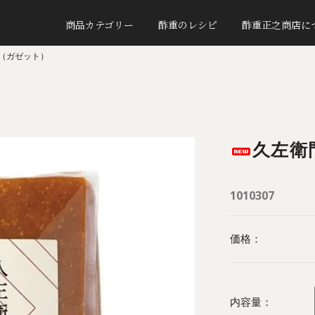
商品カテゴリー
酢重のレシピ
酢重正之商店に
（ガゼット）
久左衛
1010307
価格：
内容量：