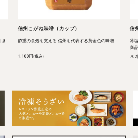
信州こがね味噌（カップ）
信
引き
酢重の食処を支える 信州を代表する黄金色の味噌
薄
商
1,188円
70
(税込)