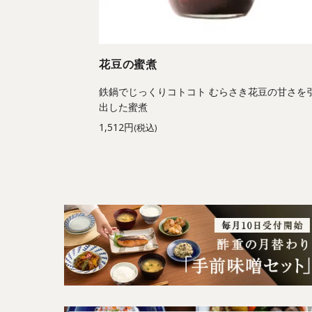
花豆の蜜煮
鉄鍋でじっくりコトコト むらさき花豆の甘さを
出した蜜煮
1,512円
(税込)