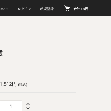
ついて
ログイン
新規登録
合計：0円
煮
1,512円
(税込)