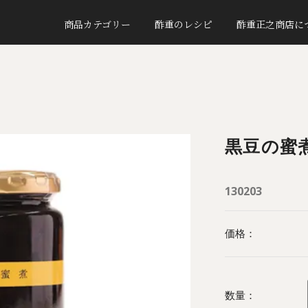
商品カテゴリー
酢重のレシピ
酢重正之商店に
黒豆の蜜
130203
価格：
数量：