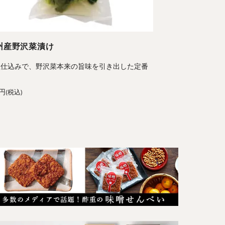
州産野沢菜漬け
塩仕込みで、野沢菜本来の旨味を引き出した定番
品
2円
(税込)