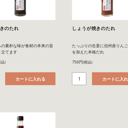
きのたれ
しょうが焼きのたれ
らの素朴な味が食材の本来の旨
たっぷりの生姜に信州産りん
き立てます
を加えた本格だれ
756円
税込)
(税込)