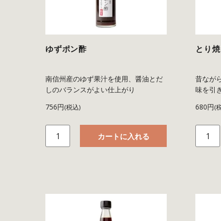
ゆずポン酢
とり焼
南信州産のゆず果汁を使用、醤油とだ
昔なが
しのバランスがよい仕上がり
味を引
756円
680円
(税込)
(